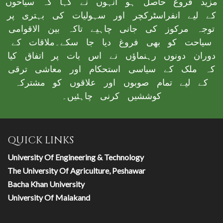
مزید فروغ حاصل ہو انہوں نے کہا کہ سیاحوں
کے لیے انفراسٹرکچر اور سہولیات کی بہتری پر
توجہ مرکوز کی جانی چاہیے تاکہ بین الاقوامی
سیاحت کو بھی فروغ دیا جا سکے۔ملاقات کے
دوران دونوں رہنماؤں نے اس بات پر اتفاق کیا
کہ ملک کے سیاسی استحکام اور معاشی ترقی
کے لیے تمام صوبوں اور علاقوں کو مشترکہ
کوششیں کرنی چاہئیں۔
QUICK LINKS
University Of Engineering & Technology
The University Of Agriculture, Peshawar
Bacha Khan University
University Of Malakand