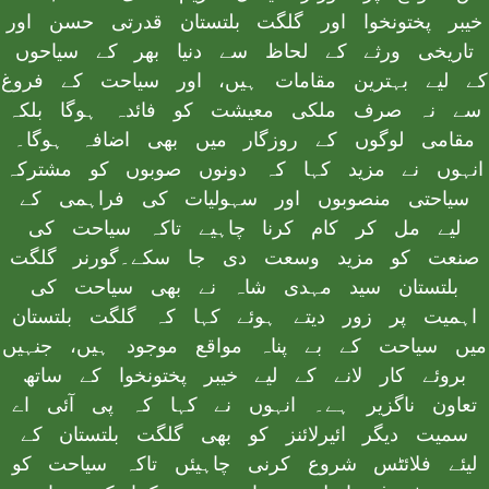
خیبر پختونخوا اور گلگت بلتستان قدرتی حسن اور
تاریخی ورثے کے لحاظ سے دنیا بھر کے سیاحوں
کے لیے بہترین مقامات ہیں، اور سیاحت کے فروغ
سے نہ صرف ملکی معیشت کو فائدہ ہوگا بلکہ
مقامی لوگوں کے روزگار میں بھی اضافہ ہوگا۔
انہوں نے مزید کہا کہ دونوں صوبوں کو مشترکہ
سیاحتی منصوبوں اور سہولیات کی فراہمی کے
لیے مل کر کام کرنا چاہیے تاکہ سیاحت کی
صنعت کو مزید وسعت دی جا سکے۔گورنر گلگت
بلتستان سید مہدی شاہ نے بھی سیاحت کی
اہمیت پر زور دیتے ہوئے کہا کہ گلگت بلتستان
میں سیاحت کے بے پناہ مواقع موجود ہیں، جنہیں
بروئے کار لانے کے لیے خیبر پختونخوا کے ساتھ
تعاون ناگزیر ہے۔ انہوں نے کہا کہ پی آئی اے
سمیت دیگر ائیرلائنز کو بھی گلگت بلتستان کے
لیئے فلائٹس شروع کرنی چاہیئں تاکہ سیاحت کو