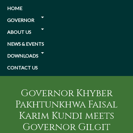
Skip
Main
HOME
to
navigation
main
GOVERNOR
content
ABOUT US
NEWS & EVENTS
DOWNLOADS
CONTACT US
Governor Khyber
Pakhtunkhwa Faisal
Karim Kundi meets
Governor Gilgit