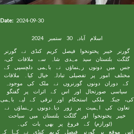
Date
2024-09-30
اسلام آباد, 30 ستمبر 2024
گورنر خیبر پختونخوا فیصل کریم کنڈی نے گورنر
گلگت بلتستان سید مہدی شاہ سے ملاقات کی،
جس میں دونوں رہنماؤں نے باہمی دلچسپی کے
مختلف امور پر تفصیلی تبادلہ خیال کیا۔ ملاقات
کے دوران دونوں گورنروں نے ملک کی موجودہ
سیاسی صورتحال اور اس کے اثرات پر گفتگو
کی، جبکہ ملکی استحکام اور ترقی کے لیے باہمی
تعاون کی اہمیت پر زور دیا۔دونوں رہنماؤں نے
خیبر پختونخوا اور گلگت بلتستان میں سیاحت
(ٹورازم) کے فروغ پر بھی بات کی۔
اس موقع پر گورنر فیصل کریم کنڈی نے کہا کہ